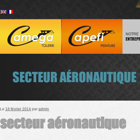
Passer
Menu prin
au
contenu
NOTRE
ENTREP
SECTEUR AÉRONAUTIQUE
Le
18 février 2014
par
admin
secteur aéronautique