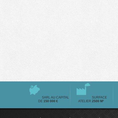
SARL AU CAPITAL
SURFACE
DE
150 000 €
ATELIER
2500 M²